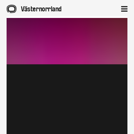
A
Västernorrland
2
Hem
Aktuellt
Projekt
Om
Kontakt