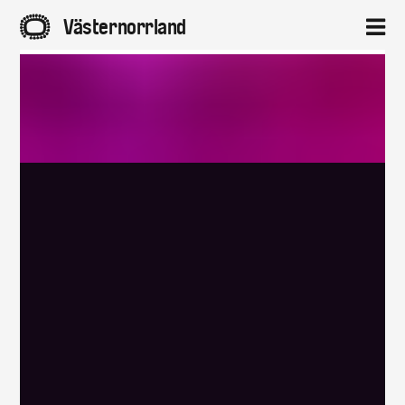
A
Västernorrland
2
Hem
Aktuellt
Projekt
Om
Kontakt