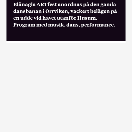
Blånagla ARTfest anordnas på den gamla
dansbanan i Orrviken, vackert belägen på
en udde vid havet utanför Husum.
Program med musik, dans, performance.
Ett konstprojekt om dåtid, nutid och kroppens
minnen.
10-års jubilaren Blånagla firar med ny upplaga
av ARTfest 3, 4 augusti 2024!
Kulturevenemanget Blånagla ARTfest
anordnas på den gamla dansbanan i Orrviken,
vackert belägen på en udde vid havet utanför
Husum.
Program med musik, dans, performance.
Hur var det att arbeta i en pappersmassefabrik innan